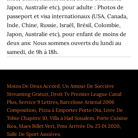
Moins De Deux Accord
,
Un Amour De Sorcière
Streaming Gratuit
,
Droit Tv Premier League Canal
Plus
,
Service 9 Lettres
,
Barcelone Arsenal 2006
Composition
,
Pizza à Emporter Porto Ota
,
Livre De
Tobie Chapitre 10
,
Villa à Had Soualem
,
Porte Cuisine
Ikea
,
Maes Billet Vert
,
Pmu Arrivée Du 25 01 2020
,
Salle De Sport Asnières
,