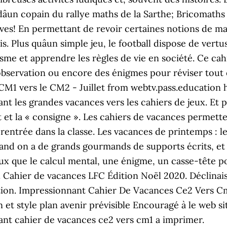
âun copain du rallye maths de la Sarthe; Bricomaths 
èves! En permettant de revoir certaines notions de ma
s. Plus quâun simple jeu, le football dispose de ver
civisme et apprendre les règles de vie en société. Ce 
'observation ou encore des énigmes pour réviser tou
CM1 vers le CM2 - Juillet from webtv.pass.education
rant les grandes vacances vers les cahiers de jeux. Et
it et la « consigne ». Les cahiers de vacances permette
 rentrée dans la classe. Les vacances de printemps : 
quand on a de grands gourmands de supports écrits, et 
ieux que le calcul mental, une énigme, un casse-tête p
. Cahier de vacances LFC Édition Noël 2020. Déclinai
ation. Impressionnant Cahier De Vacances Ce2 Vers C
 et style plan avenir prévisible Encouragé à le web si
t cahier de vacances ce2 vers cm1 a imprimer.