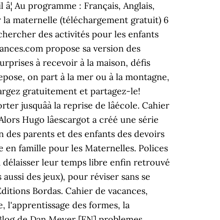
l â¦ Au programme : Français, Anglais,
la maternelle (téléchargement gratuit) 6
hercher des activités pour les enfants
acances.com propose sa version des
rprises à recevoir à la maison, défis
 repose, on part à la mer ou à la montagne,
argez gratuitement et partagez-le!
er jusquâà la reprise de lâécole. Cahier
Alors Hugo lâescargot a créé une série
n des parents et des enfants des devoirs
e en famille pour les Maternelles. Polices
à délaisser leur temps libre enfin retrouvé
aussi des jeux), pour réviser sans se
Editions Bordas. Cahier de vacances,
, l'apprentissage des formes, la
. Blog de Dan Meyer [EN] problemes