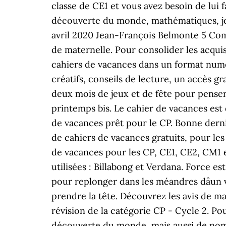
classe de CE1 et vous avez besoin de lui f
découverte du monde, mathématiques, jeux
avril 2020 Jean-François Belmonte 5 Com
de maternelle. Pour consolider les acqui
cahiers de vacances dans un format numéri
créatifs, conseils de lecture, un accès gr
deux mois de jeux et de fête pour penser 
printemps bis. Le cahier de vacances est de
de vacances prêt pour le CP. Bonne dernièr
de cahiers de vacances gratuits, pour les
de vacances pour les CP, CE1, CE2, CM1 et
utilisées : Billabong et Verdana. Force es
pour replonger dans les méandres dâun v
prendre la tête. Découvrez les avis de m
révision de la catégorie CP - Cycle 2. Po
découverte du monde, mais aussi de nomb