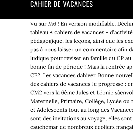
CAHIER DE VACANCES
Vu sur M6 ! En version modifiable. Déclin
tableau « cahiers de vacances - d'activit
pédagogique, les leçons, ainsi que les exe
pas à nous laisser un commentaire afin d
ludique pour réviser en famille du CP au
bonne fin de période ! Mais la rentrée a
CE2. Les vacances dâhiver. Bonne nouvel
des cahiers de vacances Je progresse : e
CM2 vers la 6ème Jules et Léonie sâen
Maternelle, Primaire, Collège, Lycée ou
et Adolescents tout au long des Vacances
sont des invitations au voyage, elles son
cauchemar de nombreux écoliers français 