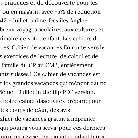
ers pratiques et de découverte pour les
jour ou en magasin avec -5% de réduction
 - Juillet online. Des îles Anglo-
mbreux voyages scolaires, aux cultures et
primaire de votre enfant. Les cahiers de
ces. Cahier de vacances En route vers le
 exercices de lecture, de calcul et de
en famille du CP au CM2, entièrement
ts suisses ! Ce cahier de vacances est
t les grandes vacances qui mènent dâune
ème - Juillet in the flip PDF version.
z notre cahier dâactivités préparé pour
es coups de cÅur, des avis
 Cahier de vacances gratuit à imprimer -
 qui pourra vous servir pour ces derniers
ts pourront réviser en jouant pendant leurs