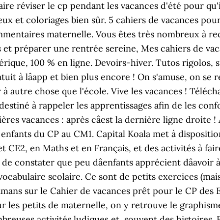
aire réviser le cp pendant les vacances d'été pour qu'i
 et coloriages bien sûr. 5 cahiers de vacances pour 
mentaires maternelle. Vous êtes très nombreux à rec
s et préparer une rentrée sereine, Mes cahiers de v
que, 100 % en ligne. Devoirs-hiver. Tutos rigolos, su
atuit à lâapp et bien plus encore ! On s'amuse, on se
à autre chose que l'école. Vive les vacances ! Téléch
stiné à rappeler les apprentissages afin de les confort
es vacances : après câest la dernière ligne droite ! 
 enfants du CP au CM1. Capital Koala met à dispositio
 CE2, en Maths et en Français, et des activités à fair
t de constater que peu dâenfants apprécient dâavoir 
ocabulaire scolaire. Ce sont de petits exercices (mais 
amans sur le Cahier de vacances prêt pour le CP des 
ur les petits de maternelle, on y retrouve le graphisme
reuses activités ludiques et, souvent des histoires