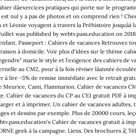
hier dâexercices pratiques qui porte sur le program
l est nul y a pas de photos et on comprend rien ! Che
t Léonie voyagent à travers la Préhistoire jusquâà la
Juillet was published by webtv.pass.education on 2018
enfant. Passeport : Cahiers de vacances Retrouvez tou
vraison à domicile. Voir plus d'idées sur le thème cahie
gendre" marie le style et l'exigence des cahiers de va
nelle au CM2, pour à la fois réviser lâannée écoulée
r à lire -5% de remise immédiate avec le retrait grat
 Meurice, Cami, Flammarion. Cahier de vacances CM1 
. Cahier de vacances du CP au CE1 gratuit PDF à im
écharger et à imprimer. Un cahier de vacances adultes
iages et dessins par exemple. Plus de 20000 cours, leç
btv.pass.education's Cahier de vacances gratuit à imp
BORNE geek à la campagne. Liens. Des brochures â¦ T