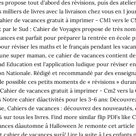
ies propose tout d'abord des révisions, puis des ateli
es milliers de livres avec la livraison chez vous en 1 
hier de vacances gratuit à imprimer - CM1 vers le CM2
sant par le Sud : Cahier de Voyages propose de très no
acances est parfait pour préparer la rentrée en école 
ur réviser les maths et le français pendant les vacan
s une super maman, ce cahier de vacances contient des
ad Education est l'application ludique pour réviser 
on Nationale. Rédigé et recommandé par des enseignan
ble possible ces petits moments de « révisions » duran
 Cahier de vacances gratuit à imprimer - Cm2 vers la 6
s Notre cahier dâactivités pour les 3-6 ans: Découvre
e, Cahiers de vacances : découvrez des nouveautés, d
0% sur tous les livres. Find more similar flip PDFs like
ances dâautomne â Halloween Je remonte cet article
tit cahier de vacances surâ¦ Lire la suite â Les enfan