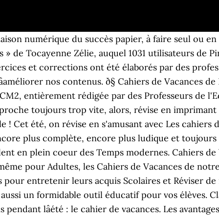
aison numérique du succès papier, à faire seul ou en f
és » de Tocayenne Zélie, auquel 1031 utilisateurs de 
rcices et corrections ont été élaborés par des profess
âaméliorer nos contenus. ð§ Cahiers de Vacances d
 CM2, entièrement rédigée par des Professeurs de l'E
pproche toujours trop vite, alors, révise en impriman
le ! Cet été, on révise en s'amusant avec Les cahiers
ncore plus complète, encore plus ludique et toujours 
volent en plein coeur des Temps modernes. Cahiers de
 même pour Adultes, les Cahiers de Vacances de notr
 pour entretenir leurs acquis Scolaires et Réviser de
t aussi un formidable outil éducatif pour vos élèves. C
pendant lâété : le cahier de vacances. Les avantage