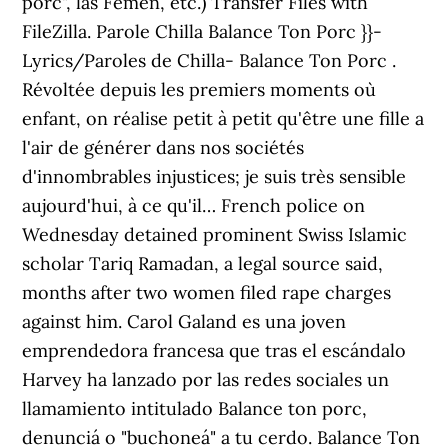
porc", las Femen, etc.) Transfer Files with
FileZilla. Parole Chilla Balance Ton Porc }}-
Lyrics/Paroles de Chilla- Balance Ton Porc .
Révoltée depuis les premiers moments où
enfant, on réalise petit à petit qu'être une fille a
l'air de générer dans nos sociétés
d'innombrables injustices; je suis très sensible
aujourd'hui, à ce qu'il… French police on
Wednesday detained prominent Swiss Islamic
scholar Tariq Ramadan, a legal source said,
months after two women filed rape charges
against him. Carol Galand es una joven
emprendedora francesa que tras el escándalo
Harvey ha lanzado por las redes sociales un
llamamiento intitulado Balance ton porc,
denunciá o "buchoneá" a tu cerdo. Balance Ton