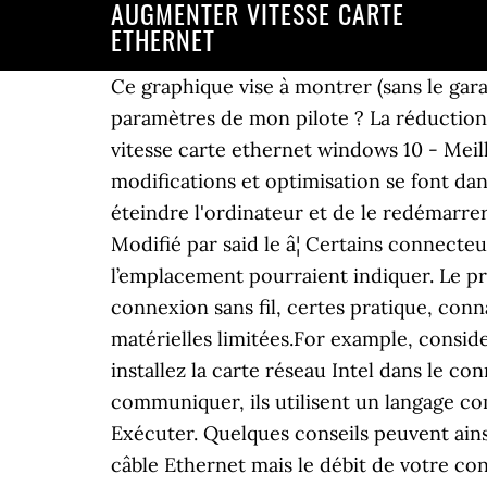
AUGMENTER VITESSE CARTE
ETHERNET
Ce graphique vise à montrer (sans le garantir) l’avantage de l’utilisation de plusieurs flux TCP. mot de passe? Comment optimiser les paramètres de mon pilote ? La réduction de la vitesse de modération des interruptions accroît l’utilisation du processeur. Modifier vitesse carte ethernet windows 10 - Meilleures réponses; ... Augmenter la vitesse de la carte réseau - Forum - Réseau; 14 réponses. Les modifications et optimisation se font dans les propriétés de la carte Ethernet depuis le gestionnaire de périphériques. Physiquement éteindre l'ordinateur et de le redémarrer libère ces ressources et permet à votre ordinateur de fonctionner plus rapidement . said Modifié par said le â¦ Certains connecteurs PCIe* sont physiquement câblés avec moins de canaux que les dimensions de l’emplacement pourraient indiquer. Le profil de faible latence définit la vitesse sur, Les profils de stockage définissent la vitesse sur. La connexion sans fil, certes pratique, connait des pertes en ligne. Par exemple, considérez une carte réseau avec des ressources matérielles limitées.For example, consider â¦ Si vous souhaitez obtenir une réponse, veuillez contacter le support. Pour PCI et PCI-X*, installez la carte réseau Intel dans le connecteur disponible le plus rapide. Il faut savoir que pour que deux ordinateurs puissent communiquer, ils utilisent un langage commun appelé TCP/IP (Transfer Control â¦ Cliquez sur le bouton Démarrer et choisissez Exécuter. Quelques conseils peuvent ainsi aider le consommateur à augmenter â¦ Votre ordinateur est branché à la Livebox avec un câble Ethernet mais le débit de votre connexion ne vous semble pas optimal. Et les boîtiers CPL sont des as du franchissement d'obstacles ! ... J'ai fouillé dans les réglages de ma carte réseau, je suis bien en 1Gbps duplex intégral. Cette vitesse, généralement exprimée â¦ Ouvrez le gestionnaire de périphériques de Windows. Optimisation de la taille de la fenêtre TCP peut être complexe car tous les réseaux sont différents. Lorsque vous copiez un fichier d’un système à un autre (1:1) à l’aide d’une session TCP, le débit est nettement inférieur à l'utilisation de plusieurs sessions TCP simultanées. Débit bidirectionnel théorique des bus PCI et PCI-X. Si vous travaillez avec un réseau domestique , consultez la documentation que vous avez reçue de votre fournisseur d'accès ou le manuel fourni avec votre concentrateur réseau . Cependant, une variété de problèmes ou de complications pourrait causer votre connexion Ethernet â¦ Réponse 1 / 14. Le taux d'utilisation du processeur peut augmenter avec ce paramètre. Installation et configuration, ID de l'article Elle diffère selon le modèle de carte Ethernet. Même le test de débit prouve que votre connexion internetest inférieure au débit qui a été promis par votre fournisseur d'accès? Également appelé Taux d’accélération d’interruption. FE = Fast Ethernet, ça sent la carte réseau qui ne supporte que 100 mbps. 28/01/2020. Cartes Ethernet ont un certain nombre d'avantages, y compris les paramètres de vitesse et le fait