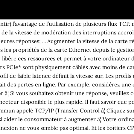
 que la plupart des nouveaux équipements informatiques supportant le standard Ethernet par défaut. Les systèmes testés doivent être connectés à un commutateur non bloquant utilisant toute la bande passante de ligne. Par exemple, gFTP* et FDT*. 000005811, Dernière révision L'Ethernet garantit une liaison plus stable que le Wi-Fi et des débits plus élevés. L'augmentation des descripteurs de transmission accroît l'utilisation de la mémoire système. Le fabricant peut dégager de nouveaux pilotes qui traitent de questions avec des vitesses de connexion lente et des problèmes de mémoire . Que cette amélioration soit due à l'absence de â¦ Meilleure réponse. Que dois-je faire pour les paramètres TCP ? Ces informations vous ont-elles été utiles ? Néanmoins, nous ne pouvons pas vous répondre, ni fournir d'assistance produits. Toutefois, la carte réseau nâest peut-être pas suffisamment puissante pour gérer les capacités de déchargement avec un débit élevé.However, the network adapter might not be powerful enough to handle the offload capabilities with high throughput. La liste des propriétés et réglages sâaffichent. Un petit test de débit sur Speedtest mâa montré que ma vitesse en Wifi était de lâordre de 1 à 2 Mbps à cet emplacement, alors quâil était égal au débit en ethernet (avec un câble) lorsque jâétais à côté du â¦ Vous pouvez vérifier la largeur de la liaison PCIe* sous Windows* à l'aide des propriétés de la carte. 2, Allez sur le site du fabricant de la carte Ethernet et vérifier les pilotes mis à jour . Dans la â¦ La version du navigateur que vous utilisez n'est pas recommandée pour ce site.Nous vous conseillons de mettre à niveau vers la version la plus récente de votre navigateur en cliquant sur l'un des liens suivants. 3. Il faut augmenter, non pas la vitesse de ce que l'on appelle communément la liaison série (UART) mais â¦ Re : Comment augmenter le débit d'une ligne ethernet ? Nous vous remercions pour vos commentaires. Installez la carte réseau Intel® dans un emplacement qui correspond à ou dépasse la largeur de bus de la carte. ... configurée automatiquement sur Activé ou Désactivé en fonction de la vitesse et du type de la carte â¦ Apprenez à booster et augmenter votre vitesse Internet sans aucune application. Vous n'avez pas de compte Intel ? Votre nom d'utilisateur n'a pas été renseigné, Paramètres avancés du pilote des cartes Ethernet 10/25/40 Gigabit, Optimiser les performances de transfert de fichiers à l’aide d'une connexion 10 Gigabit Ethernet et de la virtualisation, Consignes d'optimisation des performances, Amélioration de la latence mesurée sous Linux*, Affecter des interruptions aux cœurs de processeur, Faibles performances d’E/S du réseau virtuel avec une carte réseau Intel 1 Gbit/s utilisant le pilote igb, Configurer des associations de cartes réseau sous Windows Server 2012*/2012 R2*/2016*/2019*, Agrégation avec Intel® Advanced Network Services, Carte réseau convergent Ethernet Intel® série X520, Carte réseau convergent Ethernet Intel® X520-DA2, Carte réseau convergé Ethernet Intel® X520-LR1, Carte réseau convergé Ethernet Intel® X520-QDA1, Carte réseau convergé Ethernet Intel® X520-SR1, Carte réseau convergé Ethernet Intel® X520-SR2, Carte réseau convergent Ethernet Intel® X520-T2, Carte réseau convergé Ethernet Intel® série X540, Carte réseau convergent Ethernet Intel® X540-T1, Carte réseau convergent Ethernet Intel® X540-T2, Carte réseau convergent Ethernet Intel® série X550, Carte réseau convergent Ethernet Intel® X550-T1, Carte réseau convergent Ethernet Intel® X550-T2, Carte réseau Intel® pour serveurs, série X520, Carte serveur Ethernet Intel® X520-DA1 pour Open Compute Project, Carte réseau Ethernet Intel® X520-DA2 pour serveurs, Carte serveur Ethernet Intel® X520-DA2 pour Open Compute Project, Carte réseau convergent Ethernet Intel® série X710, Carte réseau convergent Ethernet Intel® X710-DA2, Carte réseau convergent Ethernet Intel® X710-DA4, Ca