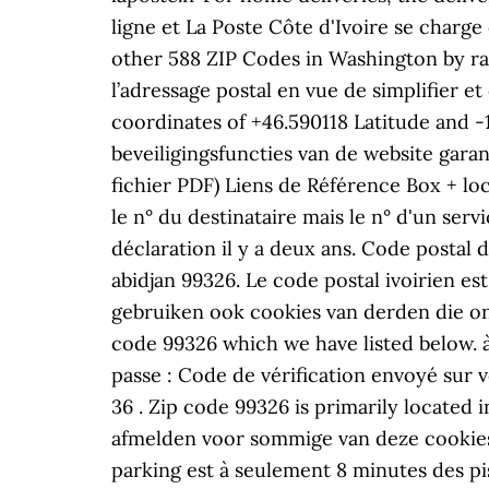
ligne et La Poste Côte d'Ivoire se charge
other 588 ZIP Codes in Washington by ran
l’adressage postal en vue de simplifier e
coordinates of +46.590118 Latitude and -
beveiligingsfuncties van de website gara
fichier PDF) Liens de Référence Box + lo
le n° du destinataire mais le n° d'un serv
déclaration il y a deux ans. Code postal d
abidjan 99326. Le code postal ivoirien e
gebruiken ook cookies van derden die ons
code 99326 which we have listed below. 
passe : Code de vérification envoyé sur vo
36 . Zip code 99326 is primarily located
afmelden voor sommige van deze cookies
parking est à seulement 8 minutes des p