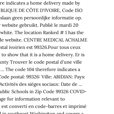
ore indicates a home delivery made by
PUBLIQUE DE CÔTE D'IVOIRE, Code ISO
 slaan geen persoonlijke informatie op.
website gebruikt. Publié le mardi 20
y white. The location Ranked # 1 has the
 van de website. CENTRE MEDICAL ACHALME
stal ivoirien est 99326.Pour tous ceux
to show that it is a home delivery. Er is
ty Trouver le code postal d'une ville
s … The code 104 therefore indicates a
 postal: 99326: Ville: ABIDJAN: Pays:
ctivités des sièges sociaux: Date de …
t Public Schools in Zip Code 99326 COVID-
ge for information relevant to
l est converti en code-barres et imprimé
ed in southeast Washington and covers a