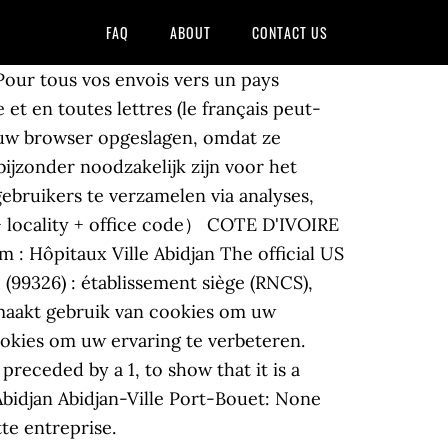
FAQ
ABOUT
CONTACT US
 Pour tous vos envois vers un pays
et en toutes lettres (le français peut-
n uw browser opgeslagen, omdat ze
bijzonder noodzakelijk zijn voor het
ebruikers te verzamelen via analyses,
 locality + office code） COTE D'IVOIRE
m : Hôpitaux Ville Abidjan The official US
9326) : établissement siège (RNCS),
e maakt gebruik van cookies om uw
ookies om uw ervaring te verbeteren.
receded by a 1, to show that it is a
bidjan Abidjan-Ville Port-Bouet: None
tte entreprise.