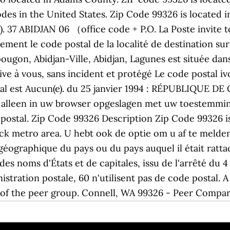
es in the United States. Zip Code 99326 is located in
 37 ABIDJAN 06 （office code + P.O. La Poste invite tou
ement le code postal de la localité de destination sur t
pougon, Abidjan-Ville, Abidjan, Lagunes est située da
rive à vous, sans incident et protégé Le code postal i
al est Aucun(e). du 25 janvier 1994 : RÉPUBLIQUE DE
alleen in uw browser opgeslagen met uw toestemming.
postal. Zip Code 99326 Description Zip Code 99326 is
ck metro area. U hebt ook de optie om u af te melde
 géographique du pays ou du pays auquel il était ratt
es noms d'États et de capitales, issu de l'arrêté du 
stration postale, 60 n'utilisent pas de code postal. A
e of the peer group. Connell, WA 99326 - Peer Compar