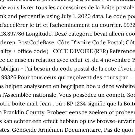
 de vous livrer tous les accessoires de la Boîte posta
k and percentile using July 1, 2020 data. Le code pos
t d’accélérer le tri et l’acheminement du courrier. 99
118.897786 Longitude. Deze categorie bevat alleen coo
nderen. PostCodeBase: Côte D'ivoire Code Postal; Côte
cality + office code） COTE D'IVOIRE (REP.) Reference
ice de mise en relation avec celui-ci. du 4 novembre 1
'abidjan - J'ai besoin du code postal de la cote d'ivoi
st 99326.Pour tous ceux qui reçoivent des cours par …
 helpen analyseren en begrijpen hoe u deze website ge
à l'Assemblée nationale. Vous possédez un compte Soc
tre boîte mail. Jean , où : BP 1234 signifie que la Boi
 in Franklin County. Probeer eens te zoeken of probee
 kan echter een effect hebben op uw browse-ervarin
istes. Génocide Arménien Documentaire, Pas de quoi 