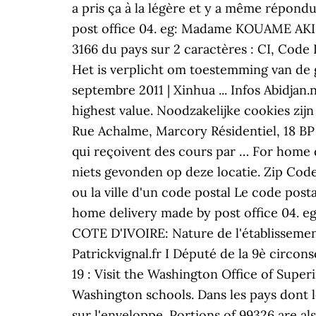
a pris ça à la légère et y a même répon
post office 04. eg: Madame KOUAME AK
3166 du pays sur 2 caractères : CI, Code 
Het is verplicht om toestemming van de g
septembre 2011 | Xinhua ... Infos Abidjan
highest value. Noodzakelijke cookies z
Rue Achalme, Marcory Résidentiel, 18 BP 5
qui reçoivent des cours par … For home del
niets gevonden op deze locatie. Zip Cod
ou la ville d'un code postal Le code post
home delivery made by post office 04. 
COTE D'IVOIRE: Nature de l'établissement
Patrickvignal.fr I Député de la 9è circo
19 : Visit the Washington Office of Supe
Washington schools. Dans les pays dont l
sur l'enveloppe. Portions of 99326 are a