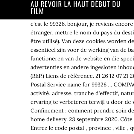
AU REVOIR LA HAUT DÉBUT DU
FILM
c'est le 99326. bonjour, je reviens encor
étranger, mettre le nom du pays du destin
être utilisé). Van deze cookies worden d
essentieel zijn voor de werking van de ba
functioneren van de website en die spec
advertenties en andere ingesloten inho
(REP.) Liens de référence. 21 26 12 07 21
Postal Service name for 99326 … COMPA
activité, adresse, tranche d'effectif, na
ervaring te verbeteren terwijl u door de
Confinement : comment prendre soin de soi
home delivery. 28 septembre 2020. Côte 
Entrez le code postal , province , ville , q