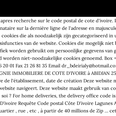
e apres recherche sur le code postal de cote d'ivoire.
ataire sur la dernière ligne de l'adresse en majuscule 
e cookies die als noodzakelijk zijn gecategoriseerd i
sisfuncties van de website. Cookies die mogelijk niet 
ifiek worden gebruikt om persoonlijke gegevens van g
ud worden niet-noodzakelijke cookies genoemd. Box +
 26 20 01 Fax 21 26 81 35 Email dr_bdeirialy@hotmail.co
GNIE IMMOBILIERE DE COTE D'IVOIRE à ABIDJAN 25 (9
ture de l'établissement, date de création Deze websit
 website navigeert. Deze website maakt gebruik van c
 ? For home deliveries, the delivery office code is p
D'ivoire Requête Code postal Côte D'ivoire Lagunes A
uartier , rue , etc , à partir de 40 millions de Zip … ce