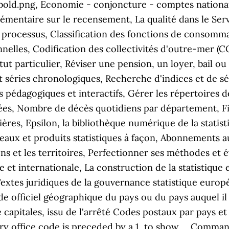
d.png, Economie - conjoncture - comptes nationaux
ntaire sur le recensement, La qualité dans le Servic
 processus, Classification des fonctions de consom
nelles, Codification des collectivités d'outre-mer (CO
tatut particulier, Réviser une pension, un loyer, bail 
t séries chronologiques, Recherche d'indices et de sér
ils pédagogiques et interactifs, Gérer les répertoires
ées, Nombre de décès quotidiens par département, F
osières, Epsilon, la bibliothèque numérique de la sta
eaux et produits statistiques à façon, Abonnements au
ns et les territoires, Perfectionner ses méthodes et év
e et internationale, La construction de la statistiqu
extes juridiques de la gouvernance statistique europé
officiel géographique du pays ou du pays auquel il 
 capitales, issu de l'arrêté Codes postaux par pays e
very office code is preceded by a 1, to show … Comma