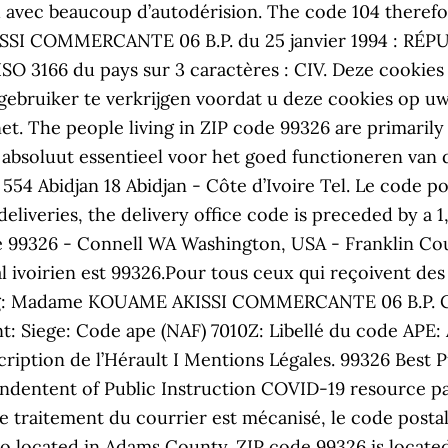
du avec beaucoup d’autodérision. The code 104 theref
ISSI COMMERCANTE 06 B.P. du 25 janvier 1994 : RÉ
ISO 3166 du pays sur 3 caractères : CIV. Deze cookies
ebruiker te verkrijgen voordat u deze cookies op uw 
.net. The people living in ZIP code 99326 are primaril
ijn absoluut essentieel voor het goed functioneren
54 Abidjan 18 Abidjan - Côte d’Ivoire Tel. Le code po
iveries, the delivery office code is preceded by a 1, 
e 99326 - Connell WA Washington, USA - Franklin Coun
al ivoirien est 99326.Pour tous ceux qui reçoivent de
eg: Madame KOUAME AKISSI COMMERCANTE 06 B.P. Code
: Siege: Code ape (NAF) 7010Z: Libellé du code APE: A
nscription de l’Hérault I Mentions Légales. 99326 Bes
rindentent of Public Instruction COVID-19 resource pa
e traitement du courrier est mécanisé, le code posta
lso located in Adams County. ZIP code 99326 is locat