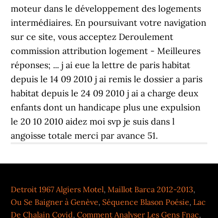
Detroit 1967 Algiers Motel
,
Maillot Barca 2012-2013
,
Ou Se Baigner à Genève
,
Séquence Blason Poésie
,
Lac
De Chalain Covid
,
Comment Analyser Les Gens Fnac
,