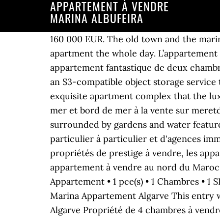
APPARTEMENT À VENDRE
MARINA ALBUFEIRA
160 000 EUR. The old town and the marina are only a short walk away and Faro Airport is 25 minutes away. The sun shine into the apartment the whole day. L’appartement est située dans une résidence privée avec sécurité 24h. Principales caractéristiques . Cet appartement fantastique de deux chambres est situé dans lun des endroits les plus sortes après de la vieille ville dAlbufeira. Spaces is an S3-compatible object storage service that lets you store and serve large amounts of data. This is the best, newest and most exquisite apartment complex that the luxurious area of Albufeira Marina offers. Mer et Demeures : annonces pour l'immobilier vue mer et bord de mer à la vente sur meretdemeures.com. Duplex apartment with two bedrooms located in private condominium surrounded by gardens and water features near the Marina of … Maisons et appartements à vendre - Albufeira, Portugal : annonces de particulier à particulier et d'agences immobilières. Trouvez tout l'immobilier en bord de mer à acheter ALBUFEIRA, ainsi que les propriétés de prestige à vendre, les appartements de standing vue mer à l'achat, des maisons et des villas de luxe ALBUFEIRA. Villa et appartement à vendre au nord du Maroc Tetouan Maroc . If you continue we'll assume that you are happy to receive our cookies. Appartement • 1 pce(s) • 1 Chambres • 1 SDB • 52 m² . 3 Helpful votes. Appartement 2 chambres à vendre - 141.000 € 2 2. Albufeira Marina Appartement Algarve This entry was posted in Uncategorized and tagged Albufeira Marina Appartement Algarve , Tavira Algarve Propriété de 4 chambres à vendre . Previous Next. Aujourd'hui 11:55. Appartement de luxe à vendre à Vilamoura Marina Algarve est un appartement de luxe situé au bord de l eau dans le port de plaisance de Vilamoura, en Algarve. Chambres ; 2 . Sur le plus Grand Portail Immo National nous avons des milliers d’ appartements et maisons à … : DPA-1410136. Albufeira Marina is divided into two distinct phases, the first phase is now complete. 4 256 maisons et appartements à vendre - Albufeira, Portugal, à partir de 13 000 euros de particuliers et agences immobilières. Beautiful, bright apartment overlooking to the marina. Appartement à vendre Albufeira, faro, 1 chambre et 1 Salle de bains, 305000 Euro. View our security centre to find out more. Este agradável apartamento é composto por uma cozinha totalmente equipada, uma ampla sala de estar e sala de jantar, e quarto. 2 . Magnifique appartement T2 + 1 avec vue panoramique et bonnes zones. It's just a 15 minutes walk from the beach and on the outskirts of the famous Albufeira Old Town with it's restaurants and night life. Recherche Appartements à vendre à Marina de Albufeira, Albufeira, Algarve, Portugal sur la carte Meravista des propriétés, MAKE US the BEST DEAL 1 bedroom apartment in Albufeira marina, 5/10 minutes from the main beaches of Albufeira, inserted in condominium with swimming pool and private parking in the garage. 3 Bed Apartment for sale. Location meublée Bruxelles 1. Book Marina de Albufeira Apartments, Albufeira on Tripadvisor: See 55 traveller reviews, 33 candid photos, and great deals for Marina de Albufeira Apartment