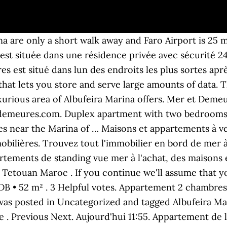
s, ranked #37 of 246 Speciality lodging in Albufeira and rated 4.5 of 5 at Tripadvisor. Albufeira, Apartment. Prix : A partir de 144 000 € Réf. Location meublée Ixelles. Loading... Unsubscribe from Paloma Blanca? This is a heading. Situated in Albufeira, within 1.4 miles of Alemaes Beach and 0.9 miles of Albufeira Marina, Apartment Marina de Albufeira offers accommodation with free WiFi, air conditioning, a restaurant and a seasonal outdoor swimming pool. The terrace has morning sun. Plusieurs appartements près de la plage dos Salgados/ Albufeira. Superficie de 120 m 2 Composé de 3 chambres, salon, séjour, cuisine équipée, 2 salles de bains, terrasse et parking. Beautiful apartment in Albufeira Marina, overlooking the Marina. Duplex apartment with 3 bedrooms, located within a beautiful gated condominium surrounded by mature gardens and water features near the Marina of Albufeira and all amenities. Ajouter aux favoris. Appartement 2 chambres de haut standing Parc Sény à Auderghem - 1.500 € 2 1. Climatisation et vue sur mer. Très bien situé Appartement T1, avec vue spectaculaire sur la mer et la Marina. Maisons à vendre en Marina de Albufeira, Albufeira, Algarve, Portugal; Appartements à vendre en Marina de Albufeira, Albufeira, Algarve, Portugal 2 beds Apartment Marina de Albufeira, Faro. Away from the city. This beachfront property offers access to a patio and free private parking. Belle Appartement à Vendre et Louer à "Marina Port" Tetouan Paloma Blanca. Eine wunderschöne Küste mit creme- und kupferfarbenen Klippen und eine große Auswahl an traumhaften sonnigen Stränden haben aus dem ruhigen kleinen Fischerdorf Albufeira von einst das Urlaubsparadies und das sehr beliebte Reiseziel in der Algarve gemacht, das der Ort heute ist.. Recherche Immobiliers à vendre à Olhão, Algarve, Portugal sur la carte Meravista des propriétés ... just a few metres from the Municipal Market, Restaurants and Marina. Logement entier à Albufeira (Portugal). Albufeira, Apartment. Imprimer cette page. En vente à Villeneuve-Loubet : immobilier de prestige : appartement Marina Baie des Anges, magnifique vue mer, jardins et du port de plaisance. Albufeira, Algarve. - Spacious two-storey villa in a plot of 572m2, located in a nice area of Albufeira and have panoramic views of the ocean and the marina. Bruges, … Aujourd'hui 12:40. appartement rez-de-jardin meublé et équipé avec 2 chambres, terrasses et jardin privé à vendre en Algarve à Albufeira. change your cookie settings One of our best sellers in Albufeira! Appartement de 1 chambre à Albufeira Marina à vendre, inséré dans un condominium privé avec jardin et piscine d'adultes et un autre pour les enfants. With our office in the UK and our local support office, Cerro Novo, in Albufeira, Portugal, we are able to provide you with the very best deals on Algarve holiday accommodation. Albufeira appartement à vendre €225 000. The apartment is located in the Marina of Albufeira with a beautiful view of the Marina. Vente Appartement Vue mer ALBUFEIRA. Marina de Albufeira, Albufeira, Portugal Marina. Maisons et appartements à vendre - Albufeira, Portugal : annonces de particulier à particulier et d'agences immobilières. Die Anziehungskraft ist nachvollziehbar: In Albufeira gibt es Strände in allen Formen und Größen und sie … Trouvez tout l'immobilier en bord de mer à acheter ALBUFEIRA, ainsi que les propriétés de prestige à vendre, les appartements de standing vue mer à l'achat, des maisons et des villas de luxe ALBUFEIRA. Appartement à vendre à Albufeira, Portugal. Apartment Marina - Situated in Olhos de Água district, Marina apartment offers a beachfront accommodation with complimentary private parking and a terrace. 3 . The terrace has morning sun. The Albufeira Marina is one of the most sheltered Marinas across Portugal. Appartement 99m RDC OULFA 680 000 DH Casablanca / Oulfa. Excellent apartment located in a touristic resort extremely quiet at about 1 km from Albufeira centre, composed by bedroom, kitchen, living dining room, bathroom, balcony, collective swimming-pool and parking place. Salle