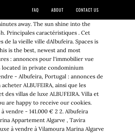
FAQ
ABOUT
CONTACT US
s de bain ; Surface du bâtiment 76 m² . Appartement de 2 chambres à vendre à Albufeira est un appartement au premier étage situé dans une copropriété avec piscine à Albufeira Algarve. Sie zahlen durchschnittlich etwa € 59,02, wenn Sie sich heute Abend für einen Aufenthalt in einem 4-Sterne-Hotel entscheiden, während ein 5-Sterne-Hotel in Albufeira etwa € 168,54 kosten wird (basiert auf Preisen von Booking.com). Location meublée Auderghem. le bien joliment meublé et équipé pourra être occupé sans problème par 6 personnes et est disposé comme suit: séjour bien équipé avec canapé-lit pour 2 … La propriété comprend un grand salon, un espace salle à manger, une cuisine moderne équipée, 2 chambres et 2 salles de bains. Visiting Albufeira Marina. maisons et appartements à louer - Albufeira, Portugal : annonces de particulier à particulier et d'agences immobilières. Duplex apartment with 1 bedroom located in private condominium surrounded by gardens and water features near the Marina of Albufeira and all amenities. Comprising large living room with balcony, equipped kitchen, bathroom, bedroom with wardrobe and garage. This is a paragraph. Appartements neufs en front de mer à vendre à Albufeira Algarve est un nouvel appartement actuellement en phase de construction situé à Albufeira Algarve. Marina Albufeira - Apartment located in Albufeira Marina on the ground floor! Mer et Demeures : annonces pour l'immobilier vue mer et bord de mer à la vente sur meretdemeures.com. Portugal • Algarve • Albufeira. Lots of things were closed. 17 oct. 2020 - Logement entier à 185€. This air-conditioned apartment includes a twin bedroom and a private bathroom with a bath, a shower and a hairdryer. This smoke-free apartment building features a marina, an outdoor pool and dry cleaning. 4 256 maisons et appartements à vendre - Albufeira, Portugal, à partir de 13 000 euros de particuliers et agences immobilières. : DPA-1410138. Apartment with excellent view over the marina, with 2 bedrooms, 2 bathrooms with window (1 en-suite), 4 wardrobes, fully equipped kitchen, living/dining room, 3 balconies, communal swimming pool, parking space, central heating, air conditioning and furnished. Habiter au Portugal. Duplex apartment with two bedrooms located in private condominium surrounded by gardens and water features near the Marina of Albufeira and all amenities. Appartement à vendre à Albufeira. Located at the Marina of Albufeira, 0.7 mi away from Pescadores Beach, this self-catering apartment offers access to an outdoor shared pool. Aujourd'hui 12:40. Toutes les commodités sont à quelques pas, les célèbres Praia dos Pescadores, bars, restaurants sont à seulement 200m. From the terrace you can easily walk to the pool area. Trie